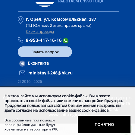
РАБОТАЕМ С 1990 ГОДА
г. Орел, ул. Комсомольская, 287
(ТЦ Южный, 2 этаж, правое крыло)
Схема проезда
8-953-417-16-16
Задать вопрос
Вконтакте
ministayll-248@bk.ru
© 2016 -
2026
На этом сайте мы используем cookie-файлы. Вы можете
Сайт разработан при сотрудничестве с ООО «Регион центр».
прочитать о cookie-файлах или изменить настройки браузера.
По вопросам продвижения и технической поддержки сайта
Продолжая пользоваться сайтом без изменения настроек, вы
обращайтесь:
(4862) 509-139,
manager@vorle.ru,
даете согласие на использование ваших cookie-файлов.
www.sait-region.ru
Все собранные при помощи
ПОНЯТНО
cookie-файлов данные будут
храниться на территории РФ.