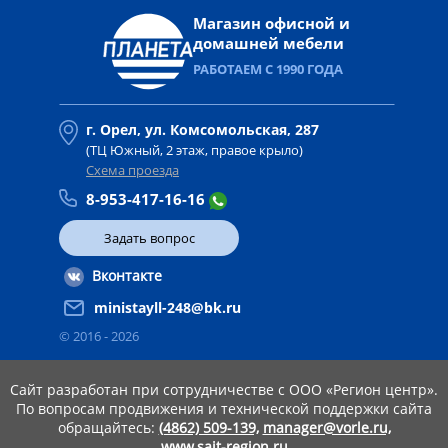
Магазин офисной и
домашней мебели
РАБОТАЕМ С 1990 ГОДА
г. Орел, ул. Комсомольская, 287
(ТЦ Южный, 2 этаж, правое крыло)
Схема проезда
8-953-417-16-16
Задать вопрос
Вконтакте
ministayll-248@bk.ru
© 2016 -
2026
Сайт разработан при сотрудничестве с ООО «Регион центр».
По вопросам продвижения и технической поддержки сайта
обращайтесь:
(4862) 509-139,
manager@vorle.ru,
www.sait-region.ru