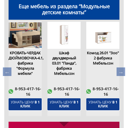
Еще мебель из раздела “Модульные
детские комнаты”
КРОВАТЬ-ЧЕРДАК
Шкаф
Комод 26.01 "Зоо"
ДЮЙМОВОЧКА-4.1,
двухдверный
2 фабрика
фабрика
03.01 "Панда",
Мебельсон
"Формула
фабрика
мебели"
Мебельсон
6-
8-953-417-16-
8-953-417-16-
8-953-417-16-
16
16
16
1
УЗНАТЬ ЦЕНУ
В 1
УЗНАТЬ ЦЕНУ
В 1
УЗНАТЬ ЦЕНУ
В 1
КЛИК
КЛИК
КЛИК