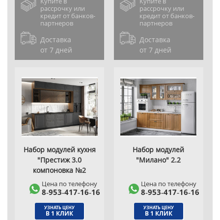
Купите в
Купите в
рассрочку или
рассрочку или
кредит от банков-
кредит от банков-
партнеров
партнеров
Доставка
Доставка
от 7 дней
от 7 дней
Набор модулей кухня
Набор модулей
"Престиж 3.0
"Милано" 2.2
компоновка №2
Цена по телефону
Цена по телефону
8‑953‑417‑16‑16
8‑953‑417‑16‑16
УЗНАТЬ ЦЕНУ
УЗНАТЬ ЦЕНУ
В 1 КЛИК
В 1 КЛИК