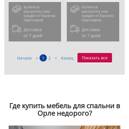
Купите в
Купите в
рассрочку или
рассрочку или
кредит от банков-
кредит от банков-
партнеров
партнеров
Доставка
Доставка
от 7 дней
от 7 дней
Показать все
Начало
<
1
2
>
Конец
Где купить мебель для спальни в
Орле недорого?