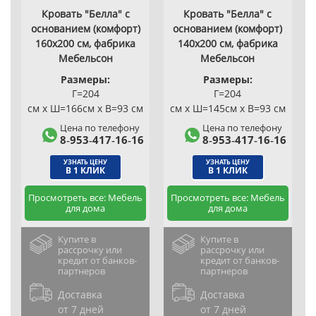
Кровать "Белла" с
Кровать "Белла" с
основанием (комфорт)
основанием (комфорт)
160х200 см, фабрика
140х200 см, фабрика
Мебельсон
Мебельсон
Размеры:
Размеры:
Г=204
Г=204
см x Ш=166см x В=93 см
см x Ш=145см x В=93 см
Цена по телефону
Цена по телефону
8‑953‑417‑16‑16
8‑953‑417‑16‑16
УЗНАТЬ ЦЕНУ
УЗНАТЬ ЦЕНУ
В 1 КЛИК
В 1 КЛИК
Просмотреть все: Мебель
Просмотреть все: Мебель
для дома
для дома
Купите в
Купите в
рассрочку или
рассрочку или
кредит от банков-
кредит от банков-
партнеров
партнеров
Доставка
Доставка
от 7 дней
от 7 дней