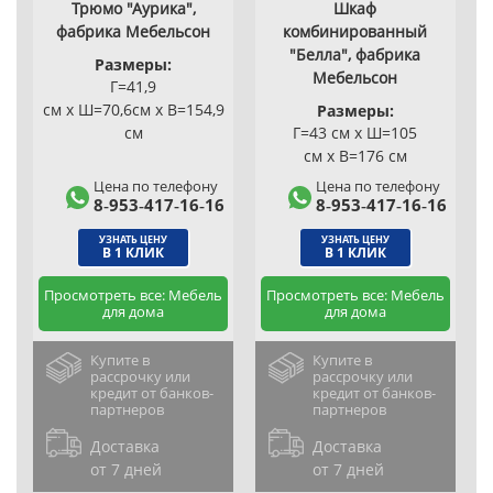
Трюмо "Аурика",
Шкаф
фабрика Мебельсон
комбинированный
"Белла", фабрика
Размеры:
Мебельсон
Г=41,9
см x Ш=70,6см x В=154,9
Размеры:
см
Г=43 см x Ш=105
см x В=176 см
Цена по телефону
Цена по телефону
8‑953‑417‑16‑16
8‑953‑417‑16‑16
УЗНАТЬ ЦЕНУ
УЗНАТЬ ЦЕНУ
В 1 КЛИК
В 1 КЛИК
Просмотреть все: Мебель
Просмотреть все: Мебель
для дома
для дома
Купите в
Купите в
рассрочку или
рассрочку или
кредит от банков-
кредит от банков-
партнеров
партнеров
Доставка
Доставка
от 7 дней
от 7 дней