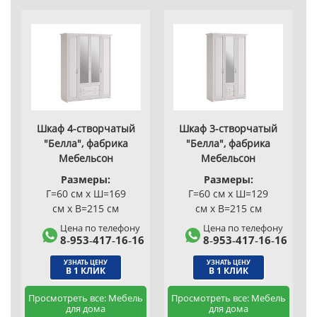
Шкаф 4-створчатый
Шкаф 3-створчатый
"Белла", фабрика
"Белла", фабрика
Мебельсон
Мебельсон
Размеры:
Размеры:
Г=60 см x Ш=169
Г=60 см x Ш=129
см x В=215 см
см x В=215 см
Цена по телефону
Цена по телефону
8‑953‑417‑16‑16
8‑953‑417‑16‑16
УЗНАТЬ ЦЕНУ
УЗНАТЬ ЦЕНУ
В 1 КЛИК
В 1 КЛИК
Просмотреть все: Мебель
Просмотреть все: Мебель
для дома
для дома