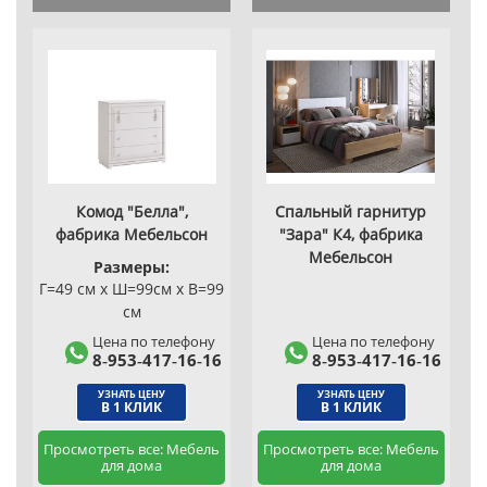
Комод "Белла",
Спальный гарнитур
фабрика Мебельсон
"Зара" К4, фабрика
Мебельсон
Размеры:
Г=49 см x Ш=99см x В=99
см
Цена по телефону
Цена по телефону
8‑953‑417‑16‑16
8‑953‑417‑16‑16
УЗНАТЬ ЦЕНУ
УЗНАТЬ ЦЕНУ
В 1 КЛИК
В 1 КЛИК
Просмотреть все: Мебель
Просмотреть все: Мебель
для дома
для дома