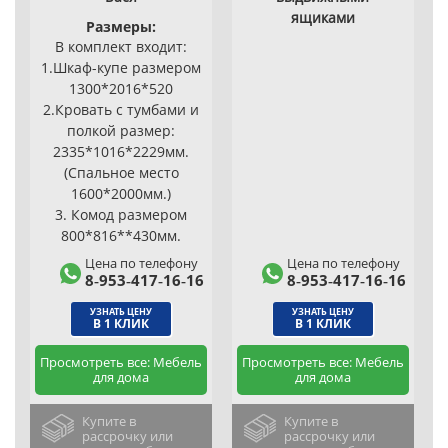
ящиками
Размеры:
В комплект входит:
1.Шкаф-купе размером
1300*2016*520
2.Кровать с тумбами и
полкой размер:
2335*1016*2229мм.
(Спальное место
1600*2000мм.)
3. Комод размером
800*816**430мм.
Цена по телефону
Цена по телефону
8‑953‑417‑16‑16
8‑953‑417‑16‑16
УЗНАТЬ ЦЕНУ
УЗНАТЬ ЦЕНУ
В 1 КЛИК
В 1 КЛИК
Просмотреть все: Мебель
Просмотреть все: Мебель
для дома
для дома
Купите в
Купите в
рассрочку или
рассрочку или