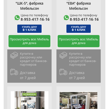
"ШК-5", фабрика
"ЕВА" фабрика
Мебельсон
Мебельсон
Цена по телефону
Цена по телефону
8‑953‑417‑16‑16
8‑953‑417‑16‑16
УЗНАТЬ ЦЕНУ
УЗНАТЬ ЦЕНУ
В 1 КЛИК
В 1 КЛИК
Просмотреть все: Мебель
Просмотреть все: Мебель
для дома
для дома
Купите в
Купите в
рассрочку или
рассрочку или
кредит от банков-
кредит от банков-
партнеров
партнеров
Доставка
Доставка
от 7 дней
от 7 дней