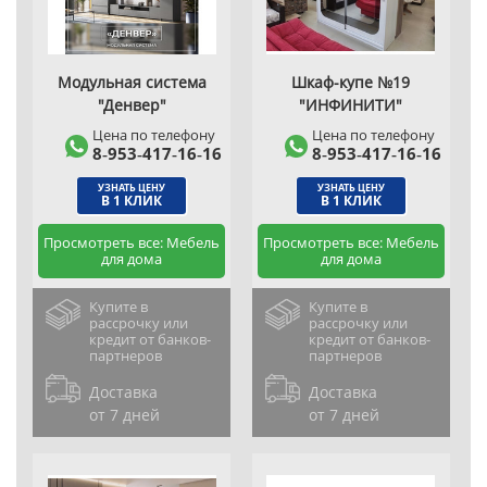
Модульная система
Шкаф-купе №19
"Денвер"
"ИНФИНИТИ"
Цена по телефону
Цена по телефону
8‑953‑417‑16‑16
8‑953‑417‑16‑16
УЗНАТЬ ЦЕНУ
УЗНАТЬ ЦЕНУ
В 1 КЛИК
В 1 КЛИК
Просмотреть все: Мебель
Просмотреть все: Мебель
для дома
для дома
Купите в
Купите в
рассрочку или
рассрочку или
кредит от банков-
кредит от банков-
партнеров
партнеров
Доставка
Доставка
от 7 дней
от 7 дней