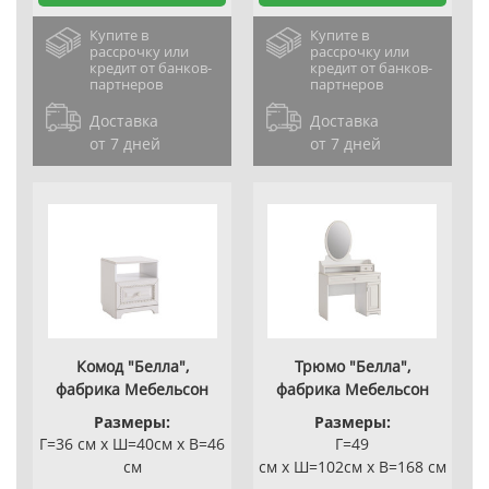
Купите в
Купите в
рассрочку или
рассрочку или
кредит от банков-
кредит от банков-
партнеров
партнеров
Доставка
Доставка
от 7 дней
от 7 дней
Комод "Белла",
Трюмо "Белла",
фабрика Мебельсон
фабрика Мебельсон
Размеры:
Размеры:
Г=36 см x Ш=40см x В=46
Г=49
см
см x Ш=102см x В=168 см