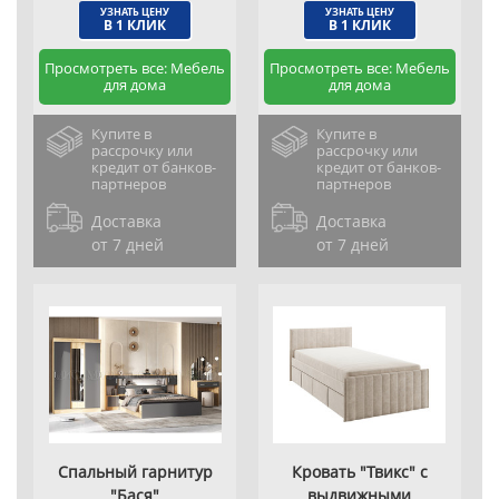
УЗНАТЬ ЦЕНУ
УЗНАТЬ ЦЕНУ
В 1 КЛИК
В 1 КЛИК
Просмотреть все: Мебель
Просмотреть все: Мебель
для дома
для дома
Купите в
Купите в
рассрочку или
рассрочку или
кредит от банков-
кредит от банков-
партнеров
партнеров
Доставка
Доставка
от 7 дней
от 7 дней
Спальный гарнитур
Кровать "Твикс" с
"Бася"
выдвижными