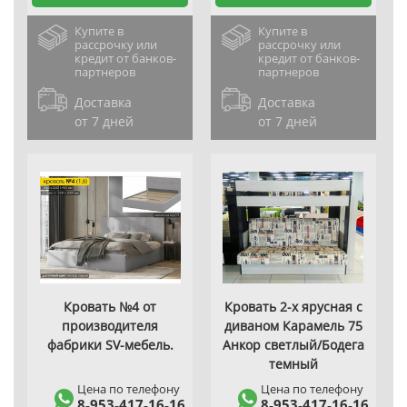
Купите в
Купите в
рассрочку или
рассрочку или
кредит от банков-
кредит от банков-
партнеров
партнеров
Доставка
Доставка
от 7 дней
от 7 дней
Кровать №4 от
Кровать 2-х ярусная с
производителя
диваном Карамель 75
фабрики SV-мебель.
Анкор светлый/Бодега
темный
Цена по телефону
Цена по телефону
8‑953‑417‑16‑16
8‑953‑417‑16‑16