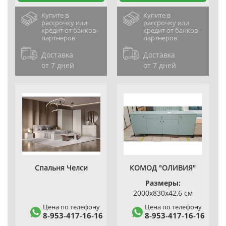
Купите в
Купите в
рассрочку или
рассрочку или
кредит от банков-
кредит от банков-
партнеров
партнеров
Доставка
Доставка
от 7 дней
от 7 дней
Спальня Челси
КОМОД "ОЛИВИЯ"
Размеры:
2000х830х42,6 см
Цена по телефону
Цена по телефону
8‑953‑417‑16‑16
8‑953‑417‑16‑16