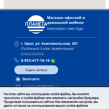
Магазин офисной и
домашней мебели
РАБОТАЕМ С 1990 ГОДА
г. Орел, ул. Комсомольская, 287
(ТЦ Южный, 2 этаж, правое крыло)
Схема проезда
8-953-417-16-16
Задать вопрос
Вконтакте
ministayll-248@bk.ru
© 2016 -
2026
На этом сайте мы используем cookie-файлы. Вы можете
прочитать о cookie-файлах или изменить настройки браузера.
Продолжая пользоваться сайтом без изменения настроек, вы
даете согласие на использование ваших cookie-файлов.
Сайт разработан при сотрудничестве с ООО «Регион центр».