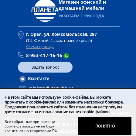
Магазин офисной и
домашней мебели
РАБОТАЕМ С 1990 ГОДА
г. Орел, ул. Комсомольская, 287
(ТЦ Южный, 2 этаж, правое крыло)
Схема проезда
8-953-417-16-16
Задать вопрос
Вконтакте
ministayll-248@bk.ru
© 2016 -
2026
На этом сайте мы используем cookie-файлы. Вы можете
прочитать о cookie-файлах или изменить настройки браузера.
Продолжая пользоваться сайтом без изменения настроек, вы
даете согласие на использование ваших cookie-файлов.
Сайт разработан при сотрудничестве с ООО «Регион центр».
По вопросам продвижения и технической поддержки сайта
Все собранные при помощи
обращайтесь:
(4862) 509-139,
manager@vorle.ru,
ПОНЯТНО
cookie-файлов данные будут
www.sait-region.ru
храниться на территории РФ.