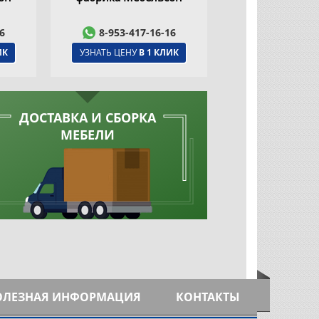
6
8-953-417-16-16
8-953-417
ИК
УЗНАТЬ ЦЕНУ
В 1 КЛИК
УЗНАТЬ ЦЕНУ
В
ДОСТАВКА И СБОРКА
МЕБЕЛИ
ОЛЕЗНАЯ ИНФОРМАЦИЯ
КОНТАКТЫ