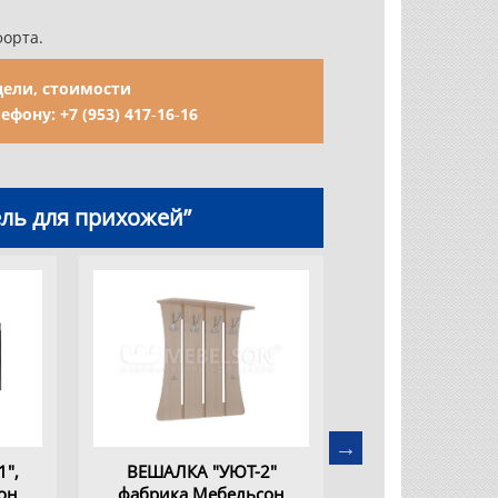
форта.
ели, стоимости
лефону:
+7 (953) 417‑16‑16
ель для прихожей”
1",
ВЕШАЛКА "УЮТ-2"
Пуф "Виктор
он
фабрика Мебельсон
фабрика Меб