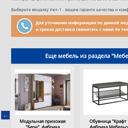
Выберите вешалку Уют-1 - вашем гаранте качества и ком
Для уточнения информации по данной мод
и сроках доставки свяжитесь с нами по те
Еще мебель из раздела “Меб
Модульная прихожая
Обувница "Крафт 
"Бери", фабрика
фабрика Мебельс