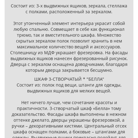
Состоит из: 3-х выдвижных ящиков, зеркала, стеллажа
с полками, расположенный за зеркалом.
Этот утонченный элемент интерьера украсит собой
любую спальню. Совмещает в себе как функционал
трюмо, так и вместительного шкафа. Множество
скрытых зеркалом полок позволит хранить в нем
максимальное количество вещей и аксессуаров.
Столешницу из МДФ украшает фрезеровка. На фасады
выдвижных ящиков нанесен фрезерованный рисунок.
Дверца с зеркалом оснащена доводчиками, благодаря
которым дверца закрывается бесшумно.
ШКАФ 3-СТВОРЧАТЫЙ * "БЕЛЛА"
Состоит из: полок под вещи, штанги для одежды,
выдвижных ящиков для мелких вещей.
Нет ничего лучше, чем сочетание красоты и
практичности. 3-створчатый шкаф «Белла» тому
доказательство. Фасады шкафа выполнены в нежном
оттенке джелато, дверцы украшены фрезеровкой, а
ручки – декоративными кистями. Центральный отсек
шкафа оснащен полками, а боковые – штангами для
одежды. Выдвижные ящики прекрасно подойдут для