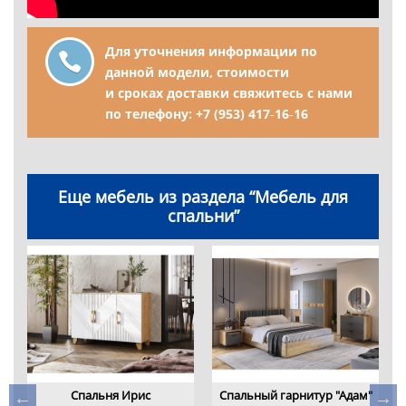
Для уточнения информации по
данной модели, стоимости
и сроках доставки свяжитесь с нами
по телефону:
+7 (953) 417‑16‑16
Еще мебель из раздела “Мебель для
спальни”
,
Спальня Ирис
Спальный гарнитур "Адам"