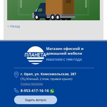
< Назад
Магазин офисной и
домашней мебели
РАБОТАЕМ С 1990 ГОДА
г. Орел, ул. Комсомольская, 287
(ТЦ Южный, 2 этаж, правое крыло)
Схема проезда
8-953-417-16-16
Задать вопрос