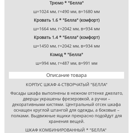
Трюмо * "Белла"
ш=1024 мм, г=490 мм, в=1680 мм
Кровать 1.6 * "Белла" (комфорт)
ш=1664 мм, г=2042 мм, в=934 мм
Кровать 1.4 * "Белла" (комфорт)
ш=1450 мм, г=2042 мм, в=934 мм
Комод * "Белла"
ш=994 мм, г=487 мм, в=991 мм
Описание товара
КОРПУС ШКАФ 4-СТВОРЧАТЫЙ "БЕЛЛА"
Фасады шкафа выполнены в нежном оттенке джелато,
дверцы украшены фрезеровкой, а ручки –
декоративными кистями. Центральный отсек шкафа
оснащен круглой штангой для одежды, а боковые –
полками. Выдвижные ящики прекрасно подойдут для
хранения вещей.
ШКАФ КОМБИНИРОВАННЫЙ * "БЕЛЛА"