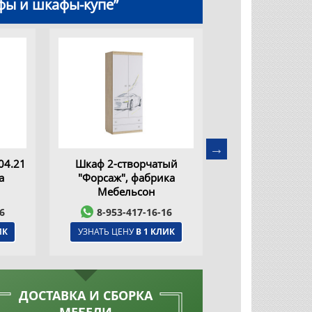
фы и шкафы-купе”
04.21
Шкаф 2-створчатый
ШКАФ-КУПЕ "БАС
а
"Форсаж", фабрика
ЦВЕТЫ" фаб
Мебельсон
Мебельс
6
8-953-417-16-16
8-953-417
ИК
УЗНАТЬ ЦЕНУ
В 1 КЛИК
УЗНАТЬ ЦЕНУ
В
ДОСТАВКА И СБОРКА
МЕБЕЛИ