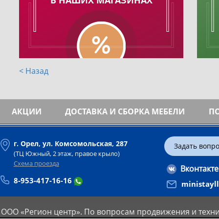
< Назад
АКЦИИ
ДОСТАВКА И СБОРКА МЕБЕЛИ
П
г. Орел, ул. Комсомольская, 287
Задать вопр
(ТЦ Южный, 2 этаж, правое крыло)
Схема проезда
Вконтакте
8-953-417-16-16
ministayl
 ООО «Регион центр».
По вопросам продвижения и техни