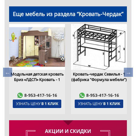
Еще мебель из раздела “Кровать-Чердак”
Модульная детская кровать
Кровать-чердак Севилья - 1
Бриз «ЛДСП» Кровать - 1
(фабрика "Формула мебели")
")
8-953-417-16-16
8-953-417-16-16
УЗНАТЬ ЦЕНУ
В 1 КЛИК
УЗНАТЬ ЦЕНУ
В 1 КЛИК
АКЦИИ И СКИДКИ