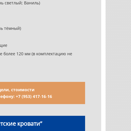
 светлый; Ваниль)
ь тёмный)
щие
120 мм (в комплектацию не
ели, стоимости
лефону:
+7 (953) 417‑16‑16
тские кровати”