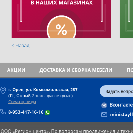
В НАШИХ МАГАЗИНАХ
< Назад
АКЦИИ
ДОСТАВКА И СБОРКА МЕБЕЛИ
П
г. Орел, ул. Комсомольская, 287
Задать вопр
(ТЦ Южный, 2 этаж, правое крыло)
Схема проезда
Вконтакте
8-953-417-16-16
ministayl
 ООО «Регион центр».
По вопросам продвижения и техни