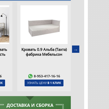
офа)
Кровать-чердак "Теремок
Кровать "Фо
он
1 Гранд", Фабрика
фабрика Меб
Формула мебели
6
8-953-417-16-16
8-953-417
ИК
УЗНАТЬ ЦЕНУ
В 1 КЛИК
УЗНАТЬ ЦЕНУ
В
ДОСТАВКА И СБОРКА